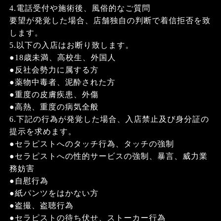
4.電話受付や施術後、風俗的なご質問
要望が発覚した場合、店舗独自の判断で着信拒否を致
します。
5.以下の入店はお断り致します。
●18歳未満、高校生、外国人
●反社会勢力に属する方
●薬物中毒者、泥酔された方
●重度の皮膚疾患、外傷
●高熱、重度の病気全般
6.下記の行為が発覚した場合、入店禁止及び身分証の
提示を求めます。
●セラピストへのタッチ行為、タッチの強制
●セラピストへの性的サービスの強制、暴言、威力業
務妨害
●自慰行為
●紙パンツをはかない方
●盗撮、盗聴行為
●セラピストの待ち伏せ、ストーカー行為