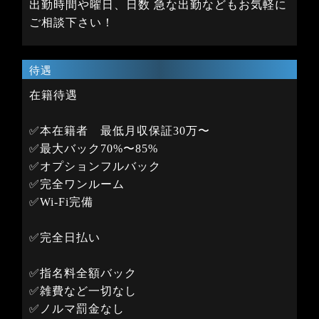
出勤時間や曜日、日数 急な出勤などもお気軽に
ご相談下さい！
待遇
在籍待遇
✅本在籍者 最低月収保証30万〜
✅最大バック70%〜85%
✅オプションフルバック
✅完全ワンルーム
✅Wi-Fi完備
✅完全日払い
✅指名料全額バック
✅雑費など一切なし
✅ノルマ罰金なし