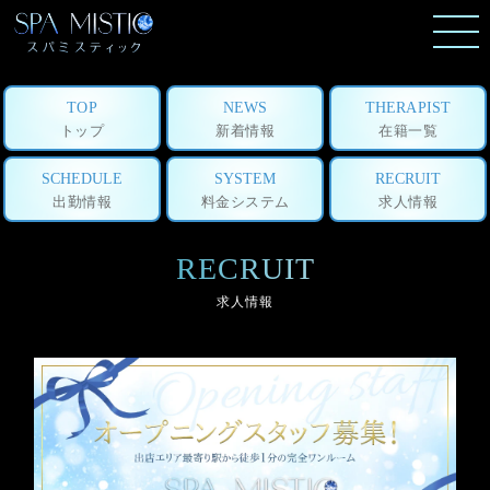
TOP
NEWS
THERAPIST
トップ
新着情報
在籍一覧
SCHEDULE
SYSTEM
RECRUIT
出勤情報
料金システム
求人情報
RECRUIT
求人情報