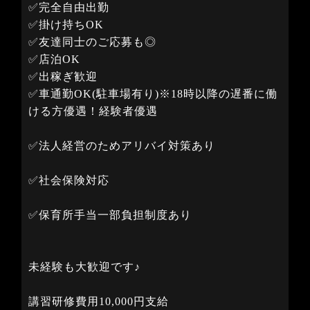
✅完全自由出勤
✅掛け持ちOK
✅友達同士のご応募も◎
✅店泊OK
✅出稼ぎ歓迎
✅車通勤OK(駐車場有り)※18時以降の遅番に働
ける方優遇！経験者優遇
✅法人経営のためアリバイ対策あり
✅社会保険対応
✅保育所手当一部負担制度あり
未経験も大歓迎です♪
講習研修費用10,000円支給